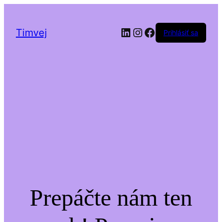
LinkedIn
Instagram
Facebook
Timvej
Prihlásiť sa
Prepáčte nám ten