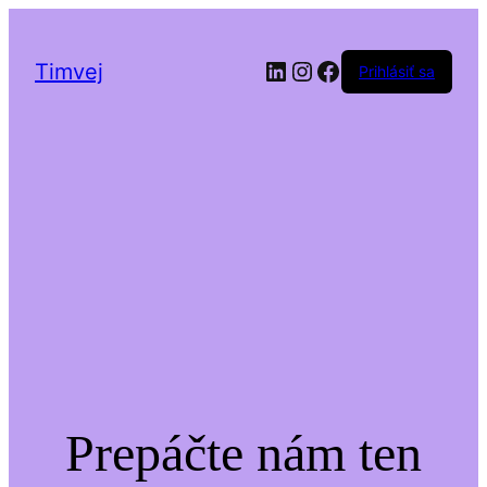
LinkedIn
Instagram
Facebook
Timvej
Prihlásiť sa
Prepáčte nám ten