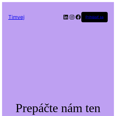
LinkedIn
Instagram
Facebook
Timvej
Prihlásiť sa
Prepáčte nám ten