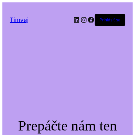
LinkedIn
Instagram
Facebook
Timvej
Prihlásiť sa
Prepáčte nám ten