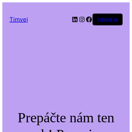
LinkedIn
Instagram
Facebook
Timvej
Prihlásiť sa
Prepáčte nám ten