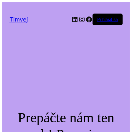
LinkedIn
Instagram
Facebook
Timvej
Prihlásiť sa
Prepáčte nám ten