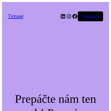
LinkedIn
Instagram
Facebook
Timvej
Prihlásiť sa
Prepáčte nám ten