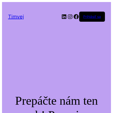
LinkedIn
Instagram
Facebook
Timvej
Prihlásiť sa
Prepáčte nám ten