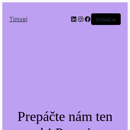
LinkedIn
Instagram
Facebook
Timvej
Prihlásiť sa
Prepáčte nám ten