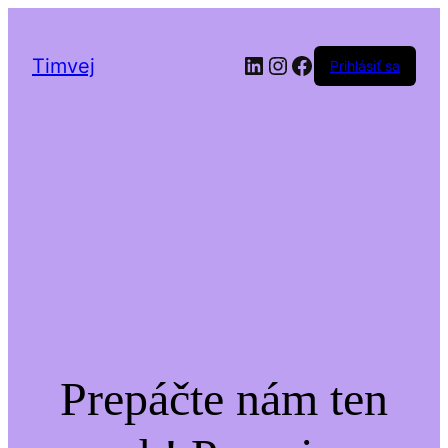
LinkedIn
Instagram
Facebook
Timvej
Prihlásiť sa
Prepáčte nám ten