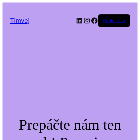
LinkedIn
Instagram
Facebook
Timvej
Prihlásiť sa
Prepáčte nám ten